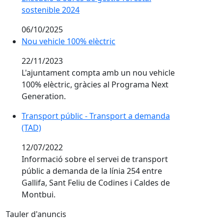
sostenible 2024
06/10/2025
Nou vehicle 100% elèctric
Nou vehicle 100% elèctric
22/11/2023
L'ajuntament compta amb un nou vehicle
100% elèctric, gràcies al Programa Next
Generation.
Transport públic - Transport a demanda (TAD)
Transport públic - Transport a demanda
(TAD)
12/07/2022
Informació sobre el servei de transport
públic a demanda de la línia 254 entre
Gallifa, Sant Feliu de Codines i Caldes de
Montbui.
Tauler d'anuncis