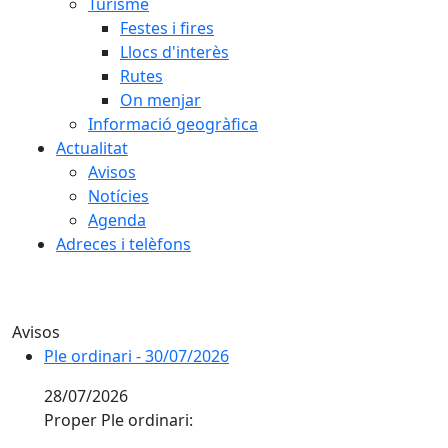
Turisme
Festes i fires
Llocs d'interès
Rutes
On menjar
Informació geogràfica
Actualitat
Avisos
Notícies
Agenda
Adreces i telèfons
Avisos
Ple ordinari - 30/07/2026
Ple ordinari - 30/07/2026
28/07/2026
Proper Ple ordinari: