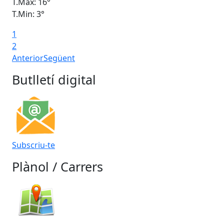
T.Màx: 16°
T.M
T.Min: 3°
T.M
1
Ta
2
Anterior
Següent
Butlletí digital
Subscriu-te
Plànol / Carrers