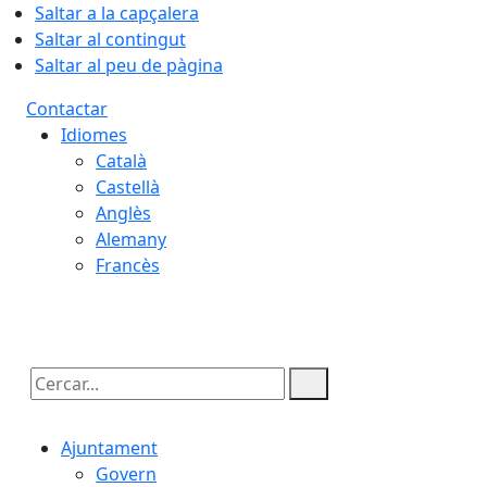
Saltar a la capçalera
Saltar al contingut
Saltar al peu de pàgina
Contactar
Idiomes
Català
Castellà
Anglès
Alemany
Francès
07.08.2026 | 06:11
Cercar:
Ajuntament
Govern