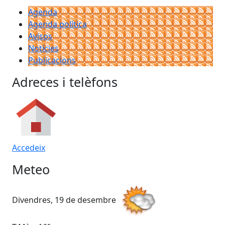
Agenda
Agenda política
Avisos
Notícies
Publicacions
Adreces i telèfons
Accedeix
Meteo
Divendres, 19 de desembre
Di