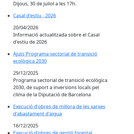
Dijous, 30 de juliol a les 17h.
Casal d'estiu - 2026
Casal d'estiu - 2026
20/04/2026
Informació actualitzada sobre el Casal
d'estiu de 2026
Ajuts Programa sectorial de transició ecològica 2030
Ajuts Programa sectorial de transició
ecològica 2030
29/12/2025
Programa sectorial de transició ecològica
2030, de suport a inversions locals pel
clima de la Diputació de Barcelona
Execució d'obres de millora de les xarxes d'abastame
Execució d'obres de millora de les xarxes
d'abastament d'aigua
16/12/2025
Execució d'obres de gestió forestal sostenible 2024
Execució d'obres de gestió forestal