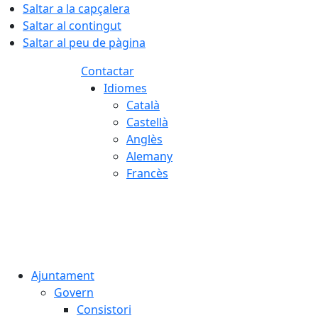
Saltar a la capçalera
Saltar al contingut
Saltar al peu de pàgina
Contactar
Idiomes
Català
Castellà
Anglès
Alemany
Francès
07.08.2026 | 13:59
Ajuntament
Govern
Consistori