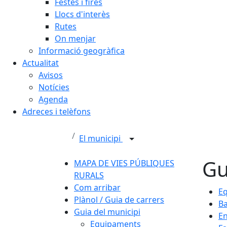
Festes i fires
Llocs d'interès
Rutes
On menjar
Informació geogràfica
Actualitat
Avisos
Notícies
Agenda
Adreces i telèfons
El municipi
Gu
MAPA DE VIES PÚBLIQUES
RURALS
Com arribar
E
Plànol / Guia de carrers
Ba
Guia del municipi
En
Equipaments