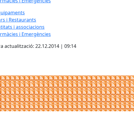
rmàcies i Emergències
quipaments
rs i Restaurants
titats i associacions
rmàcies i Emergències
a actualització: 22.12.2014 | 09:14