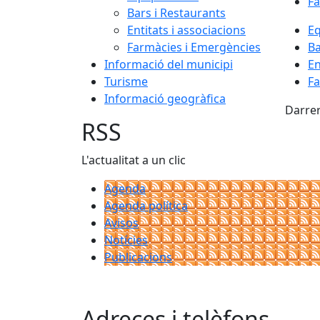
Fa
Bars i Restaurants
Entitats i associacions
E
Farmàcies i Emergències
Ba
Informació del municipi
En
Turisme
Fa
Informació geogràfica
Darrer
RSS
L'actualitat a un clic
Agenda
Agenda política
Avisos
Notícies
Publicacions
Adreces i telèfons