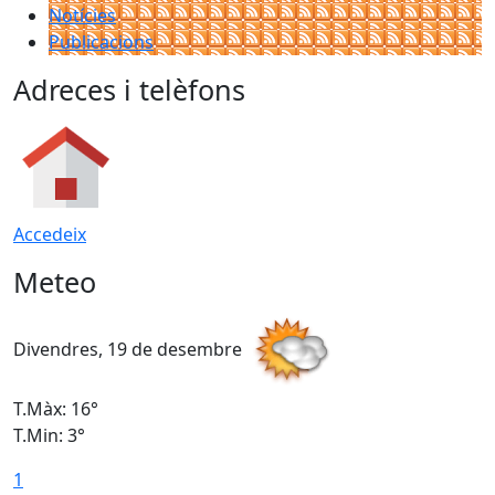
Notícies
Publicacions
Adreces i telèfons
Accedeix
Meteo
Divendres, 19 de desembre
D
T.Màx: 16°
T
T.Min: 3°
T
1
T