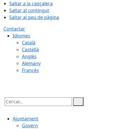
Saltar a la capçalera
Saltar al contingut
Saltar al peu de pàgina
Contactar
Idiomes
Català
Castellà
Anglès
Alemany
Francès
06.08.2026 | 13:45
Cercar:
Ajuntament
Govern