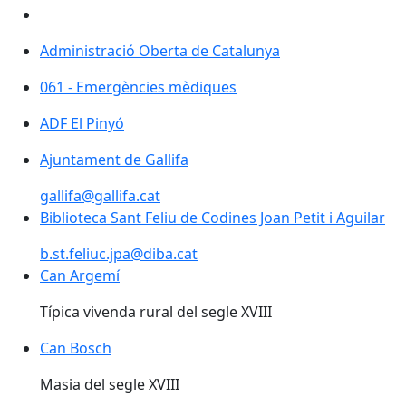
Administració Oberta de Catalunya
Administració Oberta de Catalunya
061 - Emergències mèdiques
061 - Emergències mèdiques
ADF El Pinyó
ADF El Pinyó
Ajuntament de Gallifa
Ajuntament de Gallifa
gallifa@gallifa.cat
Biblioteca Sant Feliu de Codines Joan Petit i Aguilar
b.st.feliuc.jpa@diba.cat
Can Argemí
Can Argemí
Típica vivenda rural del segle XVIII
Can Bosch
Can Bosch
Masia del segle XVIII