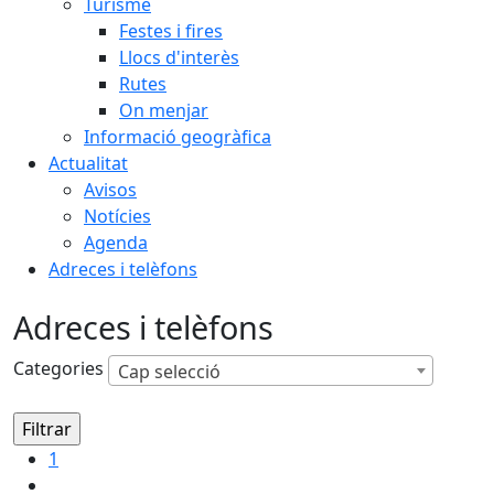
Turisme
Festes i fires
Llocs d'interès
Rutes
On menjar
Informació geogràfica
Actualitat
Avisos
Notícies
Agenda
Adreces i telèfons
Adreces i telèfons
Categories
Cap selecció
1