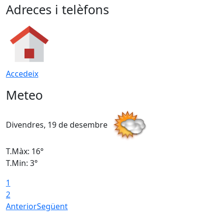
Adreces i telèfons
Accedeix
Meteo
Divendres, 19 de desembre
D
T.Màx: 16°
T
T.Min: 3°
T
1
T
2
Anterior
Següent