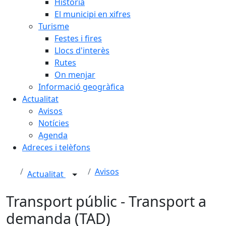
Història
El municipi en xifres
Turisme
Festes i fires
Llocs d'interès
Rutes
On menjar
Informació geogràfica
Actualitat
Avisos
Notícies
Agenda
Adreces i telèfons
Avisos
Actualitat
Transport públic - Transport a
demanda (TAD)