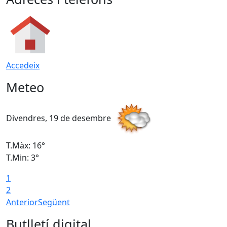
Accedeix
Meteo
Divendres, 19 de desembre
D
T.Màx: 16°
T
T.Min: 3°
T
1
T
2
Anterior
Següent
Butlletí digital