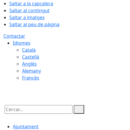
Saltar a la capçalera
Saltar al contingut
Saltar a imatges
Saltar al peu de pàgina
Contactar
Idiomes
Català
Castellà
Anglès
Alemany
Francès
07.08.2026 | 02:28
Cercar:
Ajuntament