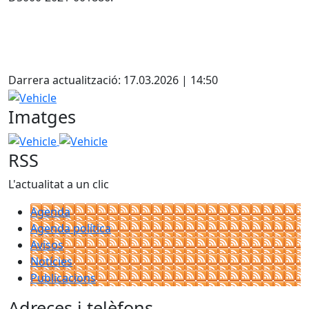
Darrera actualització: 17.03.2026 | 14:50
Vehicle
Imatges
Vehicle
Vehicle
RSS
L'actualitat a un clic
Agenda
Agenda política
Avisos
Notícies
Publicacions
Adreces i telèfons