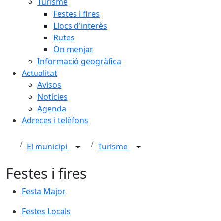
Turisme
Festes i fires
Llocs d'interès
Rutes
On menjar
Informació geogràfica
Actualitat
Avisos
Notícies
Agenda
Adreces i telèfons
El municipi
Turisme
Festes i fires
Festa Major
Festes Locals