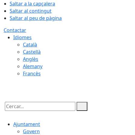
Saltar a la capçalera
Saltar al contingut
Saltar al peu de pàgina
Contactar
Idiomes
Català
Castellà
Anglès
Alemany
Francès
07.08.2026 | 21:40
Cercar:
Ajuntament
Govern