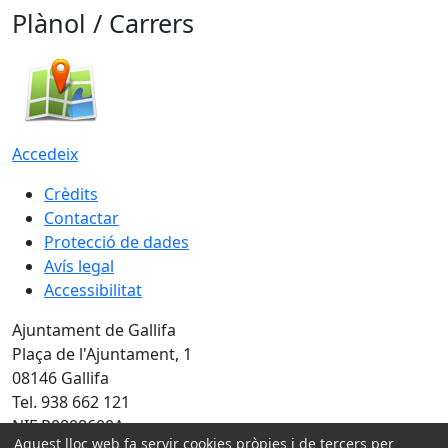
Plànol / Carrers
Accedeix
Crèdits
Contactar
Protecció de dades
Avís legal
Accessibilitat
Ajuntament de Gallifa
Plaça de l'Ajuntament, 1
08146 Gallifa
Tel. 938 662 121
NIF P0808600A
Aquest lloc web fa servir cookies pròpies i de tercers per