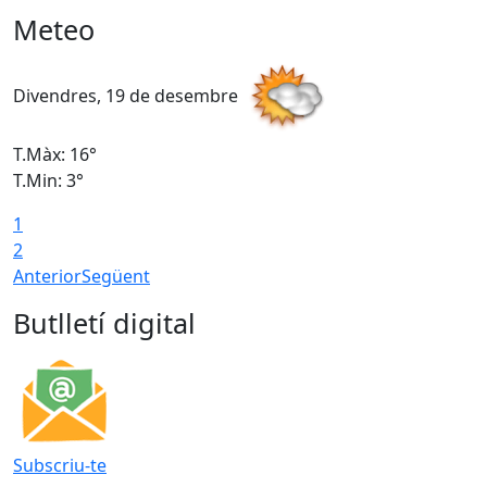
Meteo
Divendres, 19 de desembre
D
T.Màx: 16°
T
T.Min: 3°
T
1
T
2
Anterior
Següent
Butlletí digital
Subscriu-te