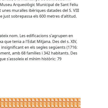
 Museu Arqueològic Municipal de Sant Feliu
t unes muralles ibèriques datades del S. VIII
e just sobrepassa els 600 metres d'altitud.
mateix nom. Les edificacions s'agrupen en
a que tenia a l'Edat Mitjana. Des del s. XIV,
 insignificant en els segles següents (1716:
ament, amb 68 famílies i 342 habitants. Des
ue s'assoleix el mínim històric: 79