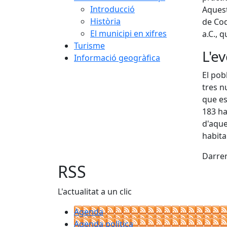
Introducció
Aquest
Història
de Cod
El municipi en xifres
a.C., 
Turisme
L'e
Informació geogràfica
El pob
tres n
que es
183 ha
d'aque
habita
Darrer
RSS
L'actualitat a un clic
Agenda
Agenda política