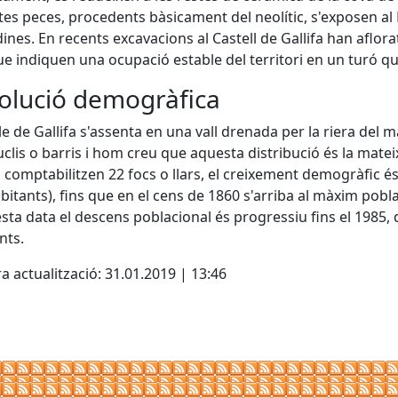
es peces, procedents bàsicament del neolític, s'exposen al
ines. En recents excavacions al Castell de Gallifa han aflora
que indiquen una ocupació estable del territori en un turó qu
volució demogràfica
le de Gallifa s'assenta en una vall drenada per la riera del 
uclis o barris i hom creu que aquesta distribució és la mateix
 comptabilitzen 22 focs o llars, el creixement demogràfic és
bitants), fins que en el cens de 1860 s'arriba al màxim pobl
sta data el descens poblacional és progressiu fins el 1985, q
nts.
a actualització: 31.01.2019 | 13:46