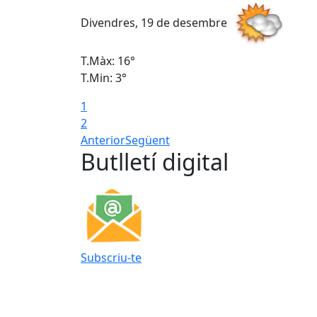
Divendres, 19 de desembre
T.Màx: 16°
T.Min: 3°
1
2
Anterior
Següent
Butlletí digital
Subscriu-te