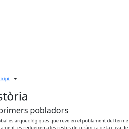
icipi
stòria
 primers pobladors
oballes arqueològiques que revelen el poblament del terme
cament, es redueixen a les restes de ceràmica de la cova de 