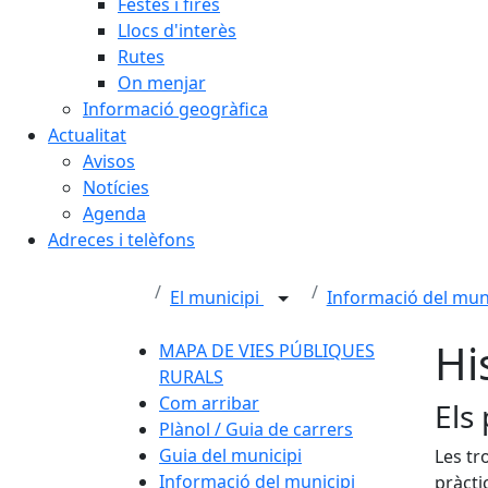
Festes i fires
Llocs d'interès
Rutes
On menjar
Informació geogràfica
Actualitat
Avisos
Notícies
Agenda
Adreces i telèfons
El municipi
Informació del mun
Hi
MAPA DE VIES PÚBLIQUES
RURALS
Com arribar
Els
Plànol / Guia de carrers
Guia del municipi
Les tr
Informació del municipi
pràcti