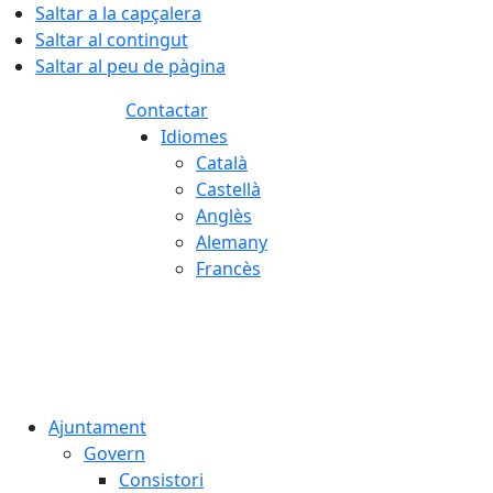
Saltar a la capçalera
Saltar al contingut
Saltar al peu de pàgina
Contactar
Idiomes
Català
Castellà
Anglès
Alemany
Francès
06.08.2026 | 19:15
Ajuntament
Govern
Consistori