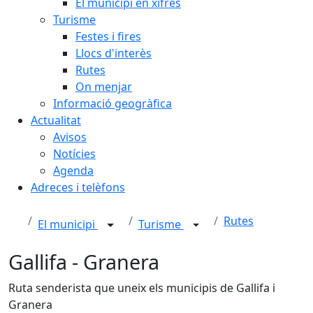
El municipi en xifres
Turisme
Festes i fires
Llocs d'interès
Rutes
On menjar
Informació geogràfica
Actualitat
Avisos
Notícies
Agenda
Adreces i telèfons
Rutes
El municipi
Turisme
Gallifa - Granera
Ruta senderista que uneix els municipis de Gallifa i
Granera