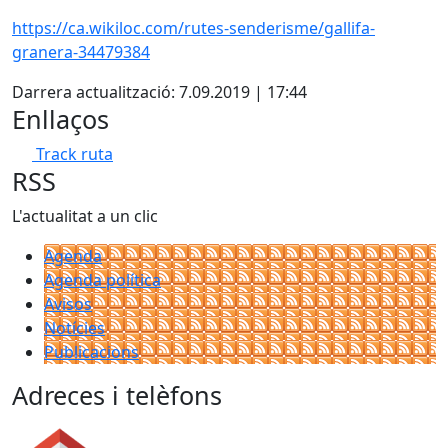
https://ca.wikiloc.com/rutes-senderisme/gallifa-
granera-34479384
Darrera actualització: 7.09.2019 | 17:44
Enllaços
Track ruta
RSS
L'actualitat a un clic
Agenda
Agenda política
Avisos
Notícies
Publicacions
Adreces i telèfons