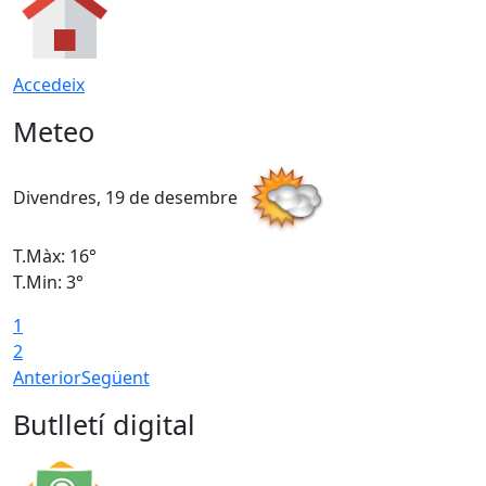
Accedeix
Meteo
Divendres, 19 de desembre
D
T.Màx: 16°
T
T.Min: 3°
T
1
T
2
Anterior
Següent
Butlletí digital