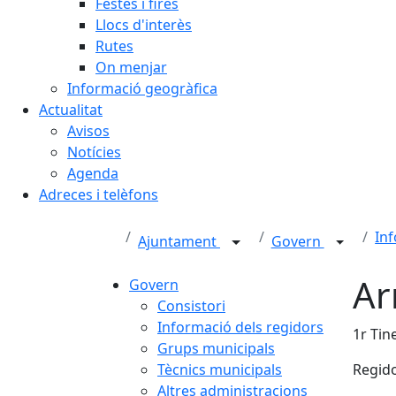
Festes i fires
Llocs d'interès
Rutes
On menjar
Informació geogràfica
Actualitat
Avisos
Notícies
Agenda
Adreces i telèfons
Inf
Ajuntament
Govern
Ar
Govern
Consistori
Informació dels regidors
1r Tin
Grups municipals
Tècnics municipals
Regido
Altres administracions