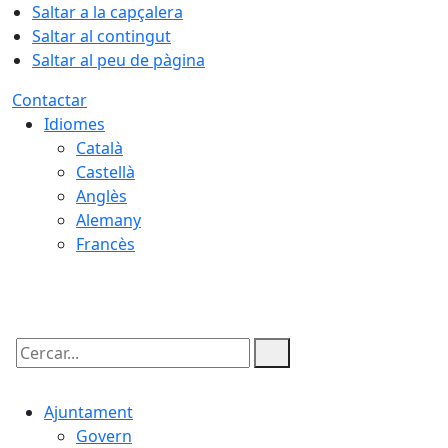
Saltar a la capçalera
Saltar al contingut
Saltar al peu de pàgina
Contactar
Idiomes
Català
Castellà
Anglès
Alemany
Francès
08.08.2026 | 20:33
Cercar:
Ajuntament
Govern