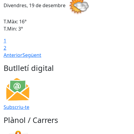
Divendres, 19 de desembre
D
T.Màx: 16°
T
T.Min: 3°
T
1
T
2
Anterior
Següent
Butlletí digital
Subscriu-te
Plànol / Carrers