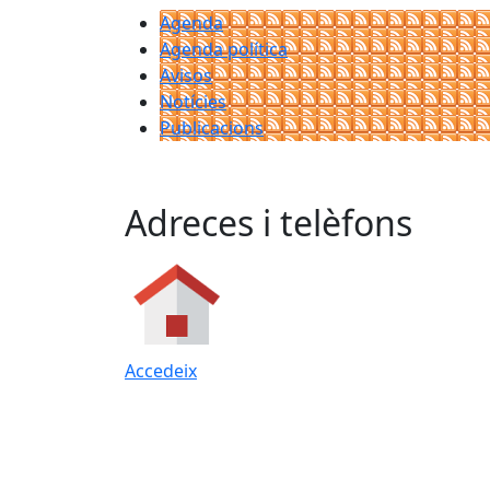
Agenda
Agenda política
Avisos
Notícies
Publicacions
Adreces i telèfons
Accedeix