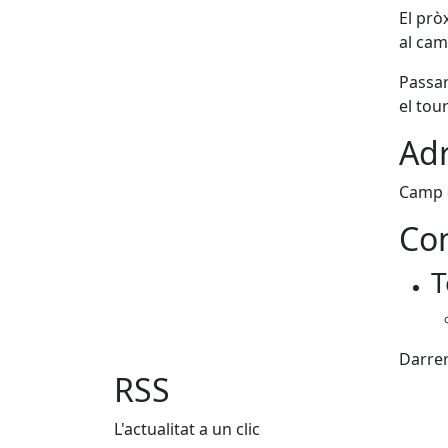
El prò
al cam
Passa
el tou
Adr
Camp 
Con
T
Darrer
RSS
L'actualitat a un clic