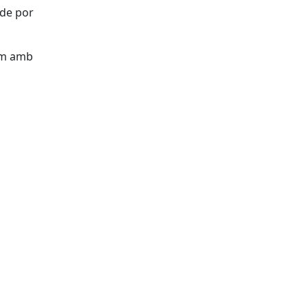
 de por
em amb