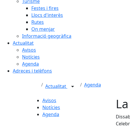
Turisme
Festes i fires
Llocs d'interès
Rutes
On menjar
Informació geogràfica
Actualitat
Avisos
Notícies
Agenda
Adreces i telèfons
Agenda
Actualitat
La
Avisos
Notícies
Agenda
Dissab
Celebr