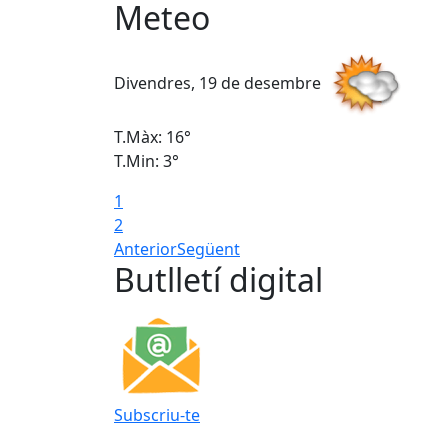
Meteo
Divendres, 19 de desembre
T.Màx: 16°
T.Min: 3°
1
2
Anterior
Següent
Butlletí digital
Subscriu-te