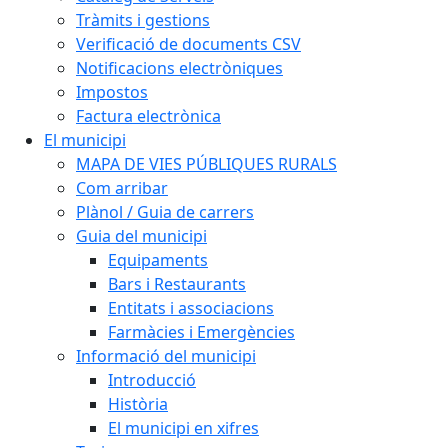
Tràmits i gestions
Verificació de documents CSV
Notificacions electròniques
Impostos
Factura electrònica
El municipi
MAPA DE VIES PÚBLIQUES RURALS
Com arribar
Plànol / Guia de carrers
Guia del municipi
Equipaments
Bars i Restaurants
Entitats i associacions
Farmàcies i Emergències
Informació del municipi
Introducció
Història
El municipi en xifres