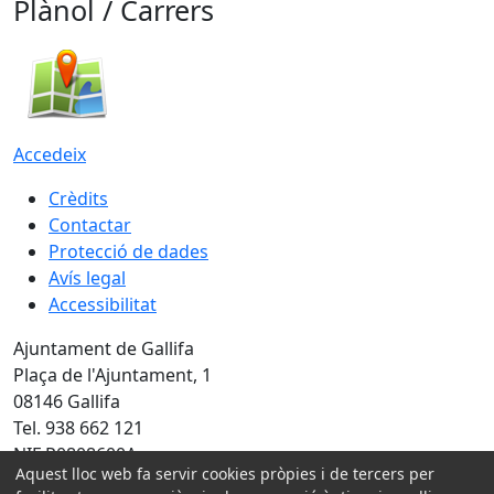
Plànol / Carrers
Accedeix
Crèdits
Contactar
Protecció de dades
Avís legal
Accessibilitat
Ajuntament de Gallifa
Plaça de l'Ajuntament, 1
08146 Gallifa
Tel. 938 662 121
NIF P0808600A
Aquest lloc web fa servir cookies pròpies i de tercers per