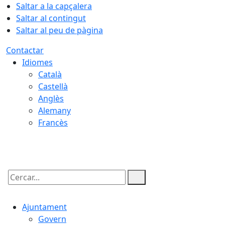
Saltar a la capçalera
Saltar al contingut
Saltar al peu de pàgina
Contactar
Idiomes
Català
Castellà
Anglès
Alemany
Francès
07.08.2026 | 22:47
Cercar:
Ajuntament
Govern