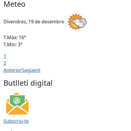
Meteo
Divendres, 19 de desembre
D
T.Màx: 16°
T
T.Min: 3°
T
1
T
2
Anterior
Següent
Butlletí digital
Subscriu-te